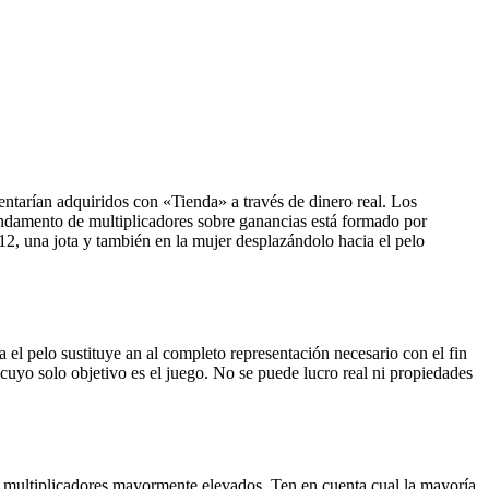
entarían adquiridos con «Tienda» a través de dinero real. Los
ndamento de multiplicadores sobre ganancias está formado por
 12, una jota y también en la mujer desplazándolo hacia el pelo
el pelo sustituye an al completo representación necesario con el fin
cuyo solo objetivo es el juego. No se puede lucro real ni propiedades
multiplicadores mayormente elevados. Ten en cuenta cual la mayorí­a