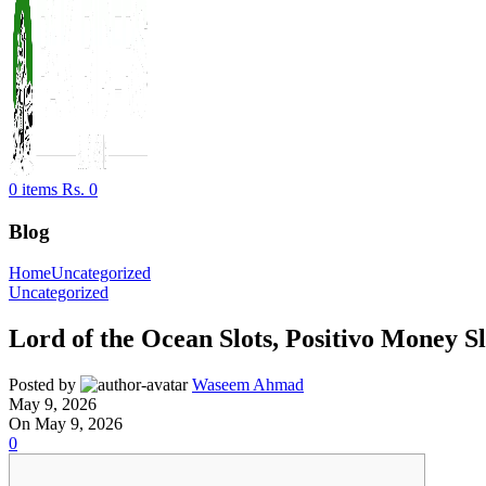
0
items
Rs.
0
Blog
Home
Uncategorized
Uncategorized
Lord of the Ocean Slots, Positivo Money 
Posted by
Waseem Ahmad
May 9, 2026
On May 9, 2026
0