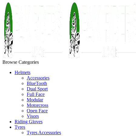
Browse Categories
Helmets
Accessories
BlueTooth
Dual Sport
Full Face
Modular
Motorcross
Open Face
Visors
Riding Gloves
Tyres
Tyres Accessories