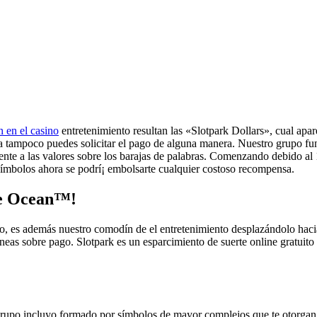
n en el casino
entretenimiento resultan las «Slotpark Dollars», cual apar
ra tampoco puedes solicitar el pago de alguna manera.
Nuestro grupo fu
rente a las valores sobre los barajas de palabras. Comenzando debido al
 símbolos ahora se podrí¡ embolsarte cualquier costoso recompensa.
the Ocean™!
o, es además nuestro comodín de el entretenimiento desplazándolo hacia 
eas sobre pago. Slotpark es un esparcimiento de suerte online gratuito 
rupo incluyo formado por símbolos de mayor complejos que te otorgan 