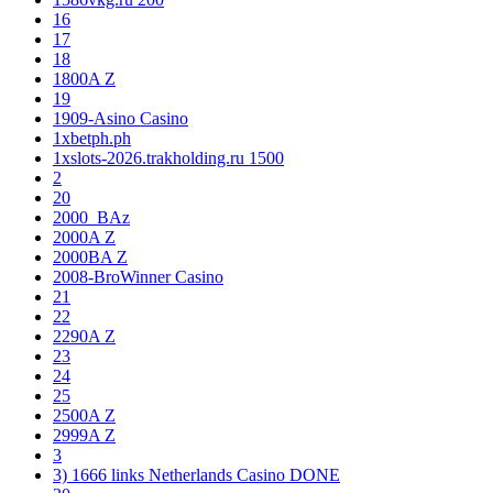
16
17
18
1800A Z
19
1909-Asino Casino
1xbetph.ph
1xslots-2026.trakholding.ru 1500
2
20
2000_BAz
2000A Z
2000BA Z
2008-BroWinner Casino
21
22
2290A Z
23
24
25
2500A Z
2999A Z
3
3) 1666 links Netherlands Casino DONE