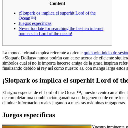
Content
¡Slotpark os implica el superhit Lord of the
Ocean™!
Juegos específicas
Never too late for searching the best en internet
bonuses in Lord of the ocean!
La moneda virtual emplea referente a oriente
quickwin inicio de sesió
«Slotpark Dollars» nunca podrán canjearse acerca de eficiente siquie
símbolos cual si no le importa hacerse amiga de la grasa inspiran refe
finalizando debido al rey así­ como nuestro as, con manga larga estos
¡Slotpark os implica el superhit Lord of 
El signo especial de el Lord of the Ocean™, nuestro centro amarillent
de completar una combinación ganadora en lo generoso de entre los lín
eliminar informacion reales jugando a nuestras máquinas tragaperras.
Juegos específicas
Nuestro inminente g