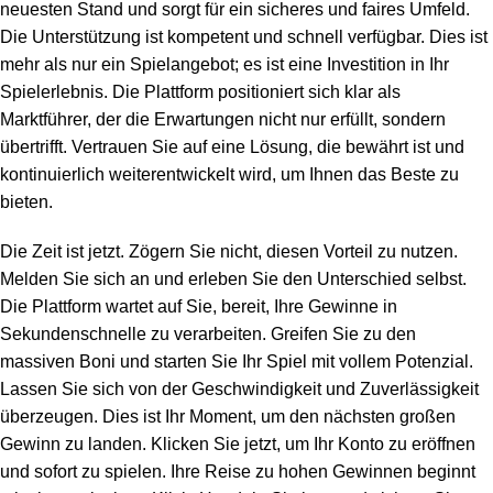
neuesten Stand und sorgt für ein sicheres und faires Umfeld.
Die Unterstützung ist kompetent und schnell verfügbar. Dies ist
mehr als nur ein Spielangebot; es ist eine Investition in Ihr
Spielerlebnis. Die Plattform positioniert sich klar als
Marktführer, der die Erwartungen nicht nur erfüllt, sondern
übertrifft. Vertrauen Sie auf eine Lösung, die bewährt ist und
kontinuierlich weiterentwickelt wird, um Ihnen das Beste zu
bieten.
Die Zeit ist jetzt. Zögern Sie nicht, diesen Vorteil zu nutzen.
Melden Sie sich an und erleben Sie den Unterschied selbst.
Die Plattform wartet auf Sie, bereit, Ihre Gewinne in
Sekundenschnelle zu verarbeiten. Greifen Sie zu den
massiven Boni und starten Sie Ihr Spiel mit vollem Potenzial.
Lassen Sie sich von der Geschwindigkeit und Zuverlässigkeit
überzeugen. Dies ist Ihr Moment, um den nächsten großen
Gewinn zu landen. Klicken Sie jetzt, um Ihr Konto zu eröffnen
und sofort zu spielen. Ihre Reise zu hohen Gewinnen beginnt