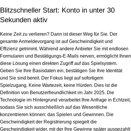
Blitzschneller Start: Konto in unter 30
Sekunden aktiv
Keine Zeit zu verlieren? Dann ist dieser Weg für Sie. Der
gesamte Anmeldevorgang ist auf Geschwindigkeit und
Effizienz getrimmt. Während andere Anbieter Sie mit endlosen
Formularen und Bestätigungs-E-Mails nerven, ermöglicht Ihnen
diese Lösung einen direkten Zugriff auf das Spielsystem.
Geben Sie Ihre Basisdaten ein, bestätigen Sie Ihre Identität
und Sie sind bereit. Der Fokus liegt auf sofortigem
Spielzugang. Keine Wartezeit, keine Hürden. Dies ist die
Definition von Benutzerfreundlichkeit im Jahr 2025. Die
Technologie im Hintergrund verarbeitet Ihre Anfrage in Echtzeit,
sodass Sie sich ausschließlich auf das Wesentliche
konzentrieren können: das Spielen und Gewinnen. Die
Geschwindigkeit der Registrierung spiegelt die
Geschwindigkeit wider, mit der Ihre Gewinne später ausgezahlt