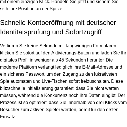
mit einem einzigen Klick. Handeln Sie jetzt und sichern Sie
sich Ihre Position an der Spitze.
Schnelle Kontoeröffnung mit deutscher
Identitätsprüfung und Sofortzugriff
Verlieren Sie keine Sekunde mit langwierigen Formularen;
klicken Sie sofort auf den Aktivierungs-Button und laden Sie Ihr
digitales Profil in weniger als 45 Sekunden herunter. Die
moderne Plattform verlangt lediglich Ihre E-Mail-Adresse und
ein sicheres Passwort, um den Zugang zu den lukrativsten
Spielautomaten und Live-Tischen sofort freizuschalten. Diese
blitzschnelle Initialisierung garantiert, dass Sie nicht warten
müssen, während die Konkurrenz noch ihre Daten eingibt. Der
Prozess ist so optimiert, dass Sie innerhalb von drei Klicks vom
Besucher zum aktiven Spieler werden, bereit für den ersten
Einsatz.