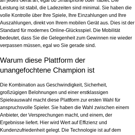
an jedes Gerät an, egal ob Smartphone oder Tablet. Die
Leistung ist stabil, die Ladezeiten sind minimal. Sie haben die
volle Kontrolle über Ihre Spiele, Ihre Einzahlungen und Ihre
Auszahlungen, direkt von Ihrem mobilen Gerät aus. Dies ist der
Standard für modernes Online-Glücksspiel. Die Mobilität
bedeutet, dass Sie die Gelegenheit zum Gewinnen nie wieder
verpassen müssen, egal wo Sie gerade sind.
Warum diese Plattform der
unangefochtene Champion ist
Die Kombination aus Geschwindigkeit, Sicherheit,
großzügigen Belohnungen und einer erstklassigen
Spieleauswahl macht diese Plattform zur ersten Wahl für
anspruchsvolle Spieler. Sie haben die Wahl zwischen einem
Anbieter, der Versprechungen macht, und einem, der
Ergebnisse liefert. Hier wird Wert auf Effizienz und
Kundenzufriedenheit gelegt. Die Technologie ist auf dem