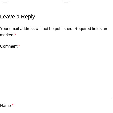
Leave a Reply
Your email address will not be published.
Required fields are
marked
*
Comment
*
Name
*